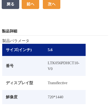
戻る
前へ
次へ
製品詳細
製品パラメータ
サイズ(インチ)
5.6
LTK056PDHCT10-
番号
V0
ディスプレイ型
Transflective
解像度
720*1440