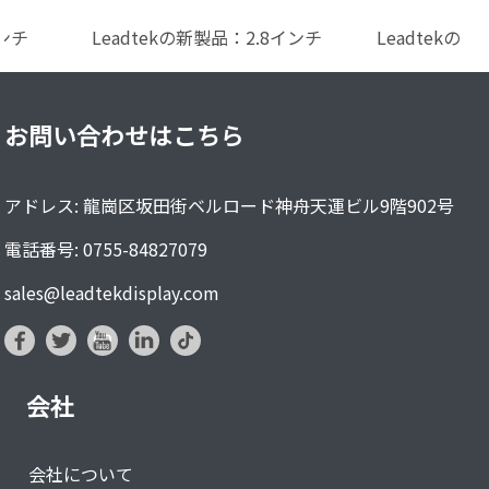
インチ
Leadtekの新製品：2.8インチ
Leadtekの
240×320...
240×
お問い合わせはこちら
アドレス: 龍崗区坂田街ベルロード神舟天運ビル9階902号
電話番号: 0755-84827079
sales@leadtekdisplay.com
会社
会社について