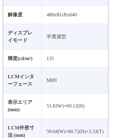
解像度
480xRGBx640
ディスプレ
半透過型
イモード
輝度(cd/m²)
135
LCMインタ
MIPI
ーフェース
表示エリア
51.83W)×69.12(H)
(mm):
LCM外形寸
59.04(W)×80.72(H)×3.33(T)
法 (mm)