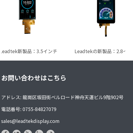
Leadtek新製品：3.5インチ
Leadtekの新製品：2.8イ
480×640...
240×320...
お問い合わせはこちら
アドレス: 龍崗区坂田街ベルロード神舟天運ビル9階902号
電話番号: 0755-84827079
sales@leadtekdisplay.com