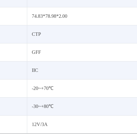
74.83*78.98*2.00
CTP
GFF
IIC
-20~+70℃
-30~+80℃
12V/3A