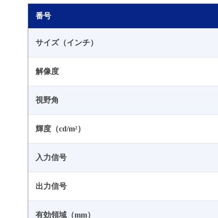
番号
サイズ（インチ）
解像度
視野角
輝度（cd/m²）
入力信号
出力信号
有効領域（mm）