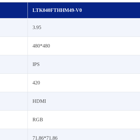
LTK040FTHHM49-V0
3.95
480*480
IPS
420
HDMI
RGB
71.86*71.86