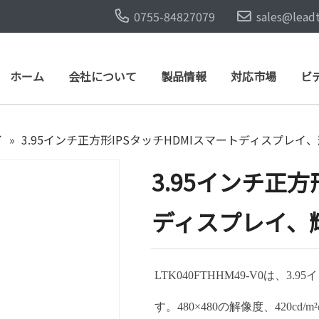
0755-84827079
sales@lead
ホーム
会社について
製品情報
対応市場
ビ
イ
»
3.95インチ正方形IPSタッチHDMIスマートディスプレイ、
3.95インチ正方
ディスプレイ、輝
LTK040FTHHM49-V0は、3
す。480×480の解像度、420