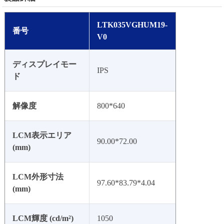
LTK035VGHUM19-
番号
V0
ディスプレイモー
IPS
ド
解像度
800*640
LCM表示エリア
90.00*72.00
(mm)
LCM外形寸法
97.60*83.79*4.04
(mm)
LCM輝度 (cd/m²)
1050