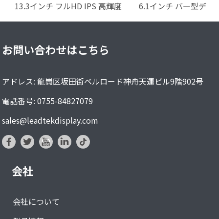
13.3インチ フルHD IPS 高輝度
6.1インチ バー型デ
eDP TFT液晶モジュール
ーン...
お問い合わせはこちら
アドレス: 龍崗区坂田街ベルロード神舟天運ビル9階902号
電話番号: 0755-84827079
sales@leadtekdisplay.com
会社
会社について