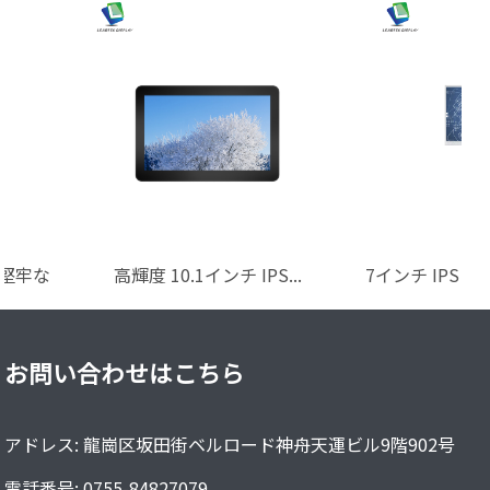
S 堅牢な
高輝度 10.1インチ IPS...
7インチ IPS
高輝
お問い合わせはこちら
アドレス: 龍崗区坂田街ベルロード神舟天運ビル9階902号
電話番号: 0755-84827079