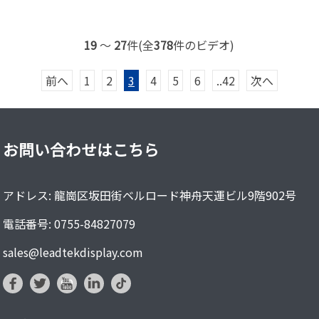
19
～
27
件(全
378
件のビデオ)
前へ
1
2
3
4
5
6
..42
次へ
お問い合わせはこちら
アドレス: 龍崗区坂田街ベルロード神舟天運ビル9階902号
電話番号: 0755-84827079
sales@leadtekdisplay.com