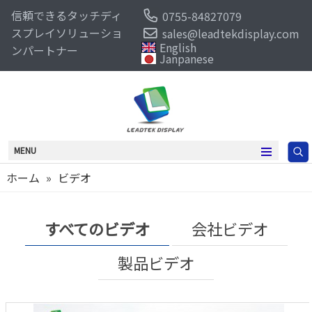
信頼できるタッチディ
0755-84827079
スプレイソリューショ
sales@leadtekdisplay.com
English
ンパートナー
Janpanese
MENU
ホーム
»
ビデオ
すべてのビデオ
会社ビデオ
製品ビデオ