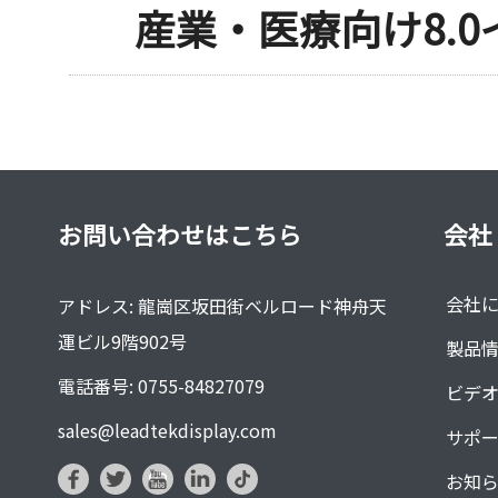
産業・医療向け8.0イ
お問い合わせはこちら
会社
会社
アドレス: 龍崗区坂田街ベルロード神舟天
運ビル9階902号
製品
電話番号: 0755-84827079
ビデ
sales@leadtekdisplay.com
サポ
お知