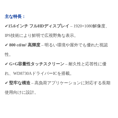
主な特長：
✔
15.6インチ フルHDディスプレイ
– 1920×1080解像度、
IPS技術により鮮明で広視野角な表示。
✔
800 cd/m² 高輝度
– 明るい環境や屋外でも優れた視認
性。
✔
G+G容量性タッチスクリーン
– 耐久性と応答性に優
れ、WD8730AドライバーICを搭載。
✔
堅牢な構造
– 高負荷アプリケーションに対応する長期
使用向けに設計。