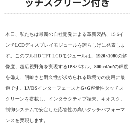
ッチスクリーン付き
本日、私たちは最新の自社開発による革新製品、15.6イ
ンチLCDディスプレイモジュールを誇らしげに発表しま
す。このフルHD TFT LCDモジュールは、
1920×1080
の解
像度、超広視野角を実現する
IPS
パネル、
800 cd/m²
の輝度
を備え、明瞭さと耐久性が求められる環境での使用に最
適です。
LVDS
インターフェースと
G+G
容量性タッチス
クリーンを搭載し、インタラクティブ端末、キオスク、
制御システムで安定した応答性の高いタッチパフォーマ
ンスを実現します。