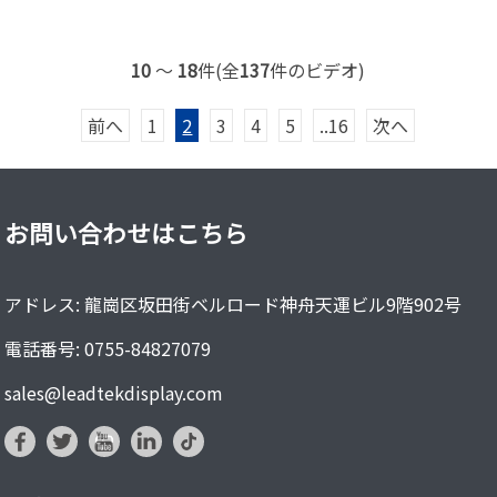
10
～
18
件(全
137
件のビデオ)
前へ
1
2
3
4
5
..16
次へ
お問い合わせはこちら
アドレス: 龍崗区坂田街ベルロード神舟天運ビル9階902号
電話番号: 0755-84827079
sales@leadtekdisplay.com