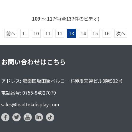
109
～
117
件(全
137
件のビデオ)
前へ
1..
10
11
12
13
14
15
16
次へ
お問い合わせはこちら
アドレス: 龍崗区坂田街ベルロード神舟天運ビル9階902号
電話番号: 0755-84827079
sales@leadtekdisplay.com