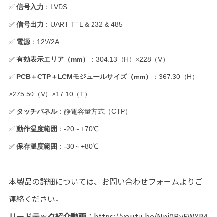
✅
信号入力
：LVDS
✅
信号出力
：UART TTL & 232 & 485
✅
電源
：12V/2A
✅
有効表示エリア（mm）
：304.13（H）×228（V）
✅
PCB＋CTP＋LCMモジュールサイズ（mm）
：367.30（H）
×275.50（V）×17.10（T）
✅
タッチパネル
：静電容量方式（CTP）
✅
動作温度範囲
：-20～+70℃
✅
保存温度範囲
：-30～+80℃
本製品の詳細については、お問い合わせフォームよりご
連絡ください。
リードテック紹介動画
：
https://youtu.be/Nni0ByFWXR4