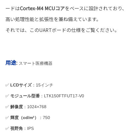
ードは
Cortex-M4 MCUコア
をベースに設計されており、
高い処理性能と拡張性を兼ね備えています。
それでは、このUARTボードの仕様をご覧ください。
用途
:
スマート医療機器
✅
LCDサイズ
：15インチ
✅
モジュール型番
：LTK150FTFUT17-V0
✅
解像度
：1024×768
✅
輝度（cd/m²）
：750
✅
視野角
：IPS