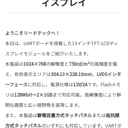
ィスプレイ
ようこそリードテックへ！
本日は、UARTボードを搭載した15インチTFT-LCDディ
スプレイモジュールをご紹介いたします。
本製品は
1024×768
の解像度と
750cd/m²
の高輝度を備
え、有効表示エリアは
304.13×228.10mm
。
LVDSインタ
ーフェース
に対応し、電源仕様は
12V/2A
です。Flashメモ
リは
128Mbit～2×1GB
まで対応可能。高解像度により鮮
明な画質と広い視野角を実現します。
また、本製品は
静電容量方式タッチパネル
または
抵抗膜
方式タッチパネル
のいずれにも対応しています。UARTボ