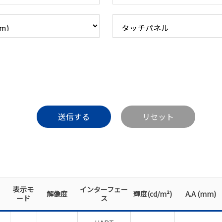
表示モ
インターフェー
解像度
輝度(cd/m²)
A.A (mm)
ード
ス