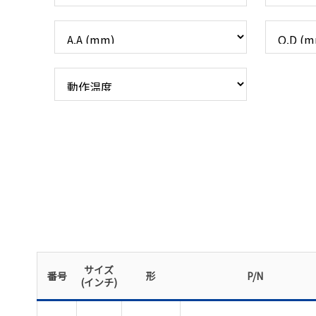
サイズ
番号
形
P/N
(インチ)