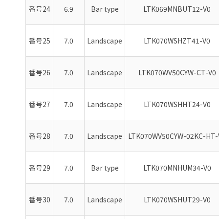
番号24
6.9
Bar type
LTK069MNBUT12-V0
番号25
7.0
Landscape
LTK070WSHZT41-V0
番号26
7.0
Landscape
LTK070WV50CYW-CT-V0
番号27
7.0
Landscape
LTK070WSHHT24-V0
番号28
7.0
Landscape
LTK070WV50CYW-02KC-HT-
番号29
7.0
Bar type
LTK070MNHUM34-V0
番号30
7.0
Landscape
LTK070WSHUT29-V0