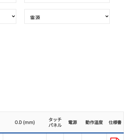
タッチ
O.D (mm)
電源
動作温度
仕様書
パネル