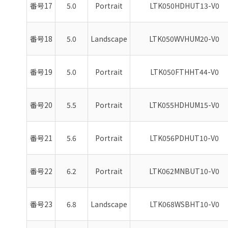
番号17
5.0
Portrait
LTK050HDHUT13-V0
番号18
5.0
Landscape
LTK050WVHUM20-V0
番号19
5.0
Portrait
LTK050FTHHT44-V0
番号20
5.5
Portrait
LTK055HDHUM15-V0
番号21
5.6
Portrait
LTK056PDHUT10-V0
番号22
6.2
Portrait
LTK062MNBUT10-V0
番号23
6.8
Landscape
LTK068WSBHT10-V0