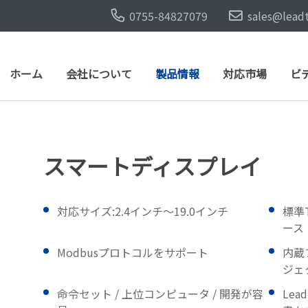
0755-84827079
sales@lead
ホーム
会社について
製品情報
対応市場
ビ
スマートディスプレイ
対応サイズ:2.4インチ〜19.0インチ
標準T
ース
Modbusプロトコルをサポート
内蔵
ジェ
命令セット / 上位コンピュータ / 開発が容
Lea